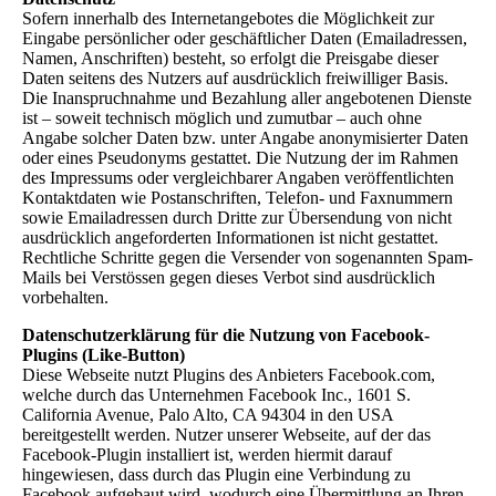
Sofern innerhalb des Internetangebotes die Möglichkeit zur
Eingabe persönlicher oder geschäftlicher Daten (Emailadressen,
Namen, Anschriften) besteht, so erfolgt die Preisgabe dieser
Daten seitens des Nutzers auf ausdrücklich freiwilliger Basis.
Die Inanspruchnahme und Bezahlung aller angebotenen Dienste
ist – soweit technisch möglich und zumutbar – auch ohne
Angabe solcher Daten bzw. unter Angabe anonymisierter Daten
oder eines Pseudonyms gestattet. Die Nutzung der im Rahmen
des Impressums oder vergleichbarer Angaben veröffentlichten
Kontaktdaten wie Postanschriften, Telefon- und Faxnummern
sowie Emailadressen durch Dritte zur Übersendung von nicht
ausdrücklich angeforderten Informationen ist nicht gestattet.
Rechtliche Schritte gegen die Versender von sogenannten Spam-
Mails bei Verstössen gegen dieses Verbot sind ausdrücklich
vorbehalten.
Datenschutzerklärung für die Nutzung von Facebook-
Plugins (Like-Button)
Diese Webseite nutzt Plugins des Anbieters Facebook.com,
welche durch das Unternehmen Facebook Inc., 1601 S.
California Avenue, Palo Alto, CA 94304 in den USA
bereitgestellt werden. Nutzer unserer Webseite, auf der das
Facebook-Plugin installiert ist, werden hiermit darauf
hingewiesen, dass durch das Plugin eine Verbindung zu
Facebook aufgebaut wird, wodurch eine Übermittlung an Ihren