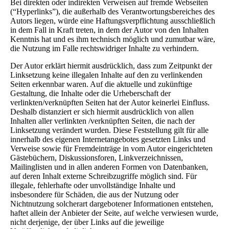
Bei direkten oder indirekten Verweisen auf fremde Webseiten
(“Hyperlinks”), die außerhalb des Verantwortungsbereiches des
Autors liegen, würde eine Haftungsverpflichtung ausschließlich
in dem Fall in Kraft treten, in dem der Autor von den Inhalten
Kenntnis hat und es ihm technisch möglich und zumutbar wäre,
die Nutzung im Falle rechtswidriger Inhalte zu verhindern.
Der Autor erklärt hiermit ausdrücklich, dass zum Zeitpunkt der
Linksetzung keine illegalen Inhalte auf den zu verlinkenden
Seiten erkennbar waren. Auf die aktuelle und zukünftige
Gestaltung, die Inhalte oder die Urheberschaft der
verlinkten/verknüpften Seiten hat der Autor keinerlei Einfluss.
Deshalb distanziert er sich hiermit ausdrücklich von allen
Inhalten aller verlinkten /verknüpften Seiten, die nach der
Linksetzung verändert wurden. Diese Feststellung gilt für alle
innerhalb des eigenen Internetangebotes gesetzten Links und
Verweise sowie für Fremdeinträge in vom Autor eingerichteten
Gästebüchern, Diskussionsforen, Linkverzeichnissen,
Mailinglisten und in allen anderen Formen von Datenbanken,
auf deren Inhalt externe Schreibzugriffe möglich sind. Für
illegale, fehlerhafte oder unvollständige Inhalte und
insbesondere für Schäden, die aus der Nutzung oder
Nichtnutzung solcherart dargebotener Informationen entstehen,
haftet allein der Anbieter der Seite, auf welche verwiesen wurde,
nicht derjenige, der über Links auf die jeweilige